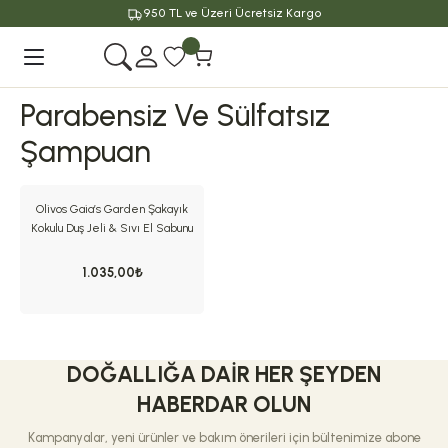
950 TL ve Üzeri Ücretsiz Kargo
Geri Dön
Parabensiz Ve Sülfatsız
Şampuan
Olivos Gaia’s Garden Şakayık
Kokulu Duş Jeli & Sıvı El Sabunu
Seti 2’li 1250 ml
1.035,00₺
DOĞALLIĞA DAIR HER ŞEYDEN
HABERDAR OLUN
Kampanyalar, yeni ürünler ve bakım önerileri için bültenimize abone