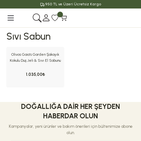
950 TL ve Üzeri Ücretsiz Kargo
Geri Dön
Sıvı Sabun
Olivos Gaia’s Garden Şakayık
Kokulu Duş Jeli & Sıvı El Sabunu
Seti 2’li 1250 ml
1.035,00₺
DOĞALLIĞA DAIR HER ŞEYDEN
HABERDAR OLUN
Kampanyalar, yeni ürünler ve bakım önerileri için bültenimize abone
olun.