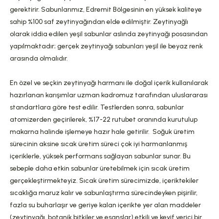
gerektirir. Sabunlarımız, Edremit Bölgesinin en yüksek kaliteye
sahip %100 saf zeytinyağından elde edilmiştir. Zeytinyağlı
olarak iddia edilen yeşil sabunlar aslında zeytinyağı posasından
yapılmaktadır; gerçek zeytinyağı sabunları yeşil ile beyaz renk
arasında olmalıdır.
En özel ve seçkin zeytinyağı harmanı ile doğal içerik kullanılarak
hazırlanan karışımlar uzman kadromuz tarafından uluslararası
standartlara göre test edilir. Testlerden sonra, sabunlar
atomizerden geçirilerek, %17-22 rutubet oranında kurutulup
makarna halinde işlemeye hazır hale getirilir. Soğuk üretim
sürecinin aksine sıcak üretim süreci çok iyi harmanlanmış
içeriklerle, yüksek performans sağlayan sabunlar sunar. Bu
sebeple daha etkin sabunlar üretebilmek için sıcak üretim
gerçekleştirmekteyiz. Sıcak üretim sürecimizde, içeriktekiler
sıcaklığa maruz kalır ve sabunlaştırma sürecindeyken pişirilir,
fazla su buharlaşır ve geriye kalan içerikte yer alan maddeler
(zeytinyağı, botanik bitkiler ve esanslar) etkili ve keyif verici bir