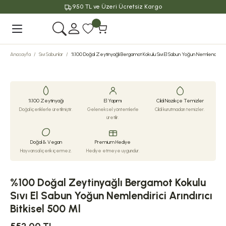
950 TL ve Üzeri Ücretsiz Kargo
Geri Dön
Anasayfa
Sıvı Sabunlar
%100 Doğal Zeytinyağlı Bergamot Kokulu Sıvı El Sabun Yoğun Nemlendirici Arın
%100 Zeytinyağı
El Yapımı
Cildi Nazikçe Temizler
Doğal içeriklerle üretilmiştir.
Geleneksel yöntemlerle
Cildi kurutmadan temizler.
üretilir.
Doğal & Vegan
Premium Hediye
Hayvansal içerik içermez.
Hediye etmeye uygundur.
%100 Doğal Zeytinyağlı Bergamot Kokulu
Sıvı El Sabun Yoğun Nemlendirici Arındırıcı
Bitkisel 500 Ml