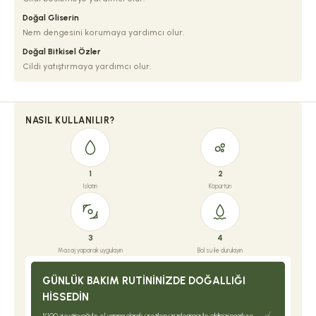
Doğal Gliserin
Nem dengesini korumaya yardımcı olur.
Doğal Bitkisel Özler
Cildi yatıştırmaya yardımcı olur.
NASIL KULLANILIR?
1
2
Islatın
Köpürtün
3
4
Masaj yaparak uygulayın
Bol su ile durulayın
GÜNLÜK BAKIM RUTININIZDE DOĞALLIĞI
HISSEDIN
%100 zeytinyağı ile el yapımı olarak üretilen ürünlerimiz ile cildinizi nazikçe