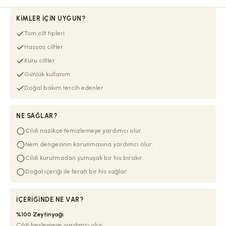
KIMLER İÇIN UYGUN?
Tüm cilt tipleri
Hassas ciltler
Kuru ciltler
Günlük kullanım
Doğal bakım tercih edenler
NE SAĞLAR?
Cildi nazikçe temizlemeye yardımcı olur.
Nem dengesinin korunmasına yardımcı olur.
Cildi kurutmadan yumuşak bir his bırakır.
Doğal içeriği ile ferah bir his sağlar.
İÇERIĞINDE NE VAR?
%100 Zeytinyağı
Cildi beslemeye yardımcı olur.