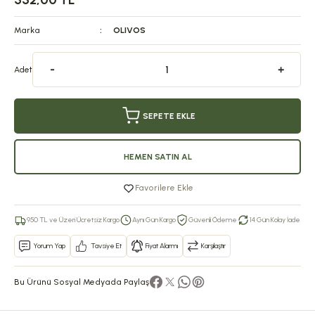
552,00 TL
Marka
OLIVOS
Adet
SEPETE EKLE
HEMEN SATIN AL
Favorilere Ekle
950 TL ve Üzeri Ücretsiz Kargo
Aynı Gün Kargo
Güvenli Ödeme
14 Gün Kolay İade
Yorum Yap
Tavsiye Et
Fiyat Alarmı
Karşılaştır
Bu Ürünü Sosyal Medyada Paylaş