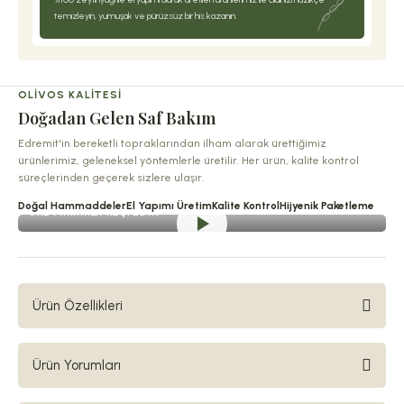
temizleyin, yumuşak ve pürüzsüz bir his kazanın.
OLIVOS KALITESI
Doğadan Gelen Saf Bakım
Edremit'in bereketli topraklarından ilham alarak ürettiğimiz
ürünlerimiz, geleneksel yöntemlerle üretilir. Her ürün, kalite kontrol
süreçlerinden geçerek sizlere ulaşır.
Doğal Hammaddeler
El Yapımı Üretim
Kalite Kontrol
Hijyenik Paketleme
ÜRETIMIMIZI KEŞFEDIN
Ürün Özellikleri
Olivos Poseidon Mist | Bergamot
Ürün Yorumları
Kokulu Sıvı El Sabunu – %100 Doğal