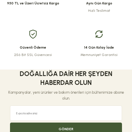
Ürün açıklamasında eksik bilgiler bulunuyor.
950 TL ve Üzeri Ücretsiz Kargo
Aynı Gün Kargo
Deneyimini Paylaş
Ürün bilgilerinde hatalar bulunuyor.
Hızlı Teslimat
Ürün fiyatı diğer sitelerden daha pahalı.
Bu ürüne benzer farklı alternatifler olmalı.
Güvenli Ödeme
14 Gün Kolay İade
256 Bit SSL Güvencesi
Memnuniyet Garantisi
Gönder
DOĞALLIĞA DAIR HER ŞEYDEN
HABERDAR OLUN
Kampanyalar, yeni ürünler ve bakım önerileri için bültenimize abone
olun.
GÖNDER