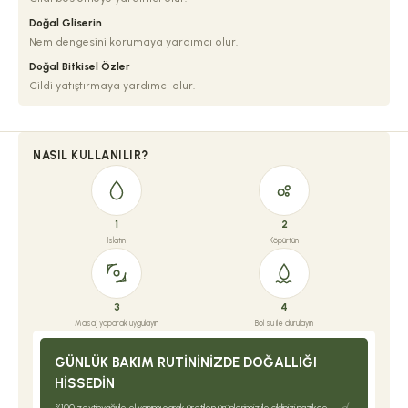
Doğal Gliserin
Nem dengesini korumaya yardımcı olur.
Doğal Bitkisel Özler
Cildi yatıştırmaya yardımcı olur.
NASIL KULLANILIR?
1
2
Islatın
Köpürtün
3
4
Masaj yaparak uygulayın
Bol su ile durulayın
GÜNLÜK BAKIM RUTININIZDE DOĞALLIĞI
HISSEDIN
%100 zeytinyağı ile el yapımı olarak üretilen ürünlerimiz ile cildinizi nazikçe