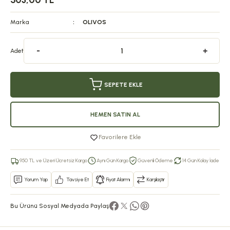
503,00 TL
Marka
OLIVOS
Adet
SEPETE EKLE
HEMEN SATIN AL
Favorilere Ekle
950 TL ve Üzeri Ücretsiz Kargo
Aynı Gün Kargo
Güvenli Ödeme
14 Gün Kolay İade
Yorum Yap
Tavsiye Et
Fiyat Alarmı
Karşılaştır
Bu Ürünü Sosyal Medyada Paylaş