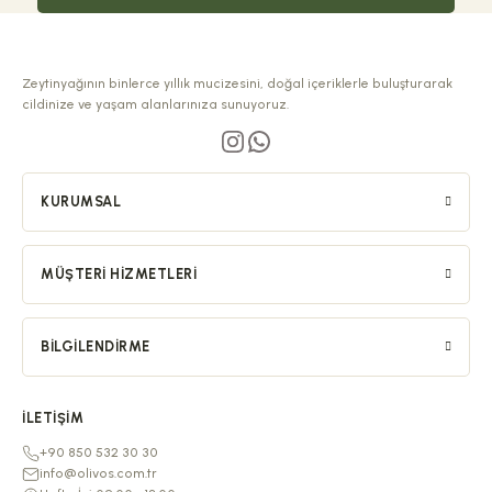
Zeytinyağının binlerce yıllık mucizesini, doğal içeriklerle buluşturarak
cildinize ve yaşam alanlarınıza sunuyoruz.
KURUMSAL
MÜŞTERI HIZMETLERI
BILGILENDIRME
İLETIŞIM
+90 850 532 30 30
info@olivos.com.tr