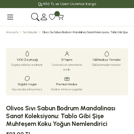
950 TL ve Üzeri Ücretsiz Kargo
Geri Dön
Anasayfa
Sıvı Sabunlar
Olivos Sıvı Sabun Bodrum Mandalinası Sanat Koleksiyonu: Tablo Gibi Şişe 
%100 Zeytinyağı
El Yapımı
Cildi Nazikçe Temizler
Doğal içeriklerle üretilmiştir.
Geleneksel yöntemlerle
Cildi kurutmadan temizler.
üretilir.
Doğal & Vegan
Premium Hediye
Hayvansal içerik içermez.
Hediye etmeye uygundur.
Olivos Sıvı Sabun Bodrum Mandalinası
Sanat Koleksiyonu: Tablo Gibi Şişe
Muhteşem Koku Yoğun Nemlendirici