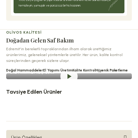
temizleyin, yumuşak ve pürüzsüz bir his kazanın.
OLIVOS KALITESI
Doğadan Gelen Saf Bakım
Edremit'in bereketli topraklarından ilham alarak ürettiğimiz
ürünlerimiz, geleneksel yöntemlerle üretilir. Her ürün, kalite kontrol
süreçlerinden geçerek sizlere ulaşır.
Doğal Hammaddeler
El Yapımı Üretim
Kalite Kontrol
Hijyenik Paketleme
ÜRETIMIMIZI KEŞFEDIN
Tavsiye Edilen Ürünler
Sepete Ekle
Olivos Sıvı Sabun Sanat Koleksiyonu Deneme Seti: Tablo Gibi Şişe Muhteşem 
1.773,00₺
Ürün Özellikleri