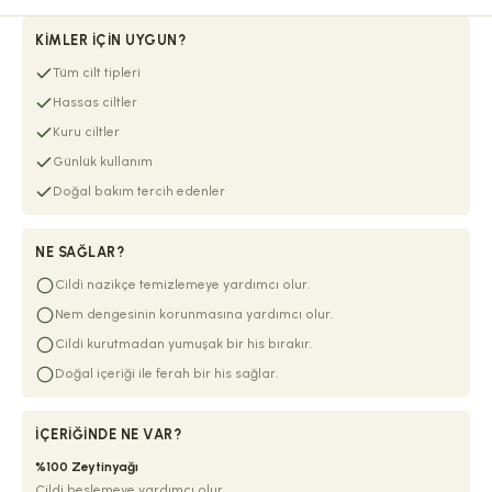
KIMLER İÇIN UYGUN?
Tüm cilt tipleri
Hassas ciltler
Kuru ciltler
Günlük kullanım
Doğal bakım tercih edenler
NE SAĞLAR?
Cildi nazikçe temizlemeye yardımcı olur.
Nem dengesinin korunmasına yardımcı olur.
Cildi kurutmadan yumuşak bir his bırakır.
Doğal içeriği ile ferah bir his sağlar.
İÇERIĞINDE NE VAR?
%100 Zeytinyağı
Cildi beslemeye yardımcı olur.