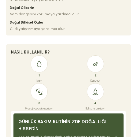
Doğal Gliserin
Nem dengesini korumaya yardımcı olur.
Doğal Bitkisel Özler
Cildi yatıştırmaya yardımcı olur.
NASIL KULLANILIR?
1
2
Islatın
Köpürtün
3
4
Masaj yaparak uygulayın
Bol su ile durulayın
GÜNLÜK BAKIM RUTININIZDE DOĞALLIĞI
HISSEDIN
%100 zeytinyağı ile el yapımı olarak üretilen ürünlerimiz ile cildinizi nazikçe