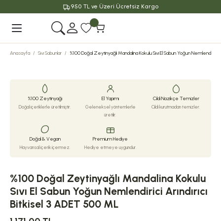
950 TL ve Üzeri Ücretsiz Kargo
Geri Dön
Anasayfa
Sıvı Sabunlar
%100 Doğal Zeytinyağlı Mandalina Kokulu Sıvı El Sabun Yoğun Nemlendirici Ar
%100 Zeytinyağı
El Yapımı
Cildi Nazikçe Temizler
Doğal içeriklerle üretilmiştir.
Geleneksel yöntemlerle
Cildi kurutmadan temizler.
üretilir.
Doğal & Vegan
Premium Hediye
Hayvansal içerik içermez.
Hediye etmeye uygundur.
%100 Doğal Zeytinyağlı Mandalina Kokulu
Sıvı El Sabun Yoğun Nemlendirici Arındırıcı
Bitkisel 3 ADET 500 ML