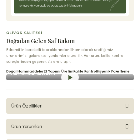
temizleyin, yumuşak ve pürüzsüz bir his kazanın.
OLIVOS KALITESI
Doğadan Gelen Saf Bakım
Edremit'in bereketli topraklarından ilham alarak ürettiğimiz
ürünlerimiz, geleneksel yöntemlerle üretilir. Her ürün, kalite kontrol
süreçlerinden geçerek sizlere ulaşır.
Doğal Hammaddeler
El Yapımı Üretim
Kalite Kontrol
Hijyenik Paketleme
ÜRETIMIMIZI KEŞFEDIN
Ürün Özellikleri
Doğadan Gelen Canlılık –
Ürün Yorumları
Mandalinanın Ferahlığıyla Arınma
Akdeniz’in taze mandalina bahçelerinden ilham alan Olivos Mandalina