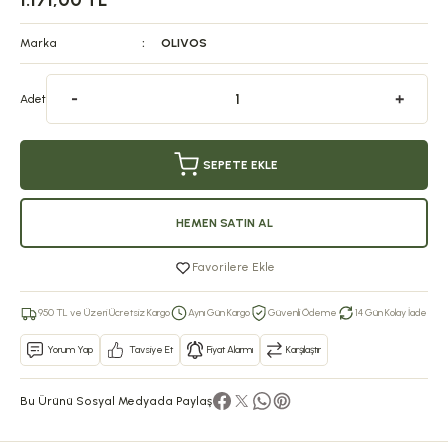
1.171,00 TL
Marka
OLIVOS
Adet
SEPETE EKLE
HEMEN SATIN AL
Favorilere Ekle
950 TL ve Üzeri Ücretsiz Kargo
Aynı Gün Kargo
Güvenli Ödeme
14 Gün Kolay İade
Yorum Yap
Tavsiye Et
Fiyat Alarmı
Karşılaştır
Bu Ürünü Sosyal Medyada Paylaş