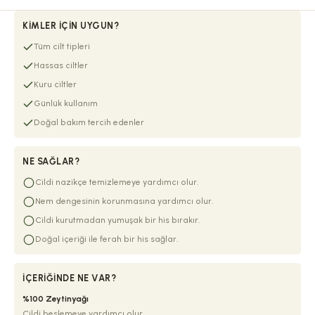
KIMLER İÇIN UYGUN?
Tüm cilt tipleri
Hassas ciltler
Kuru ciltler
Günlük kullanım
Doğal bakım tercih edenler
NE SAĞLAR?
Cildi nazikçe temizlemeye yardımcı olur.
Nem dengesinin korunmasına yardımcı olur.
Cildi kurutmadan yumuşak bir his bırakır.
Doğal içeriği ile ferah bir his sağlar.
İÇERIĞINDE NE VAR?
%100 Zeytinyağı
Cildi beslemeye yardımcı olur.