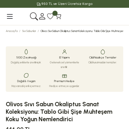
950 TL ve Üzeri Ücretsiz Kargo
Geri Dön
Anasayfa
Sıvı Sabunlar
Olivos Sıvı Sabun Okaliptus Sanat Koleksiyonu: Tablo Gibi Şişe Muhteşem K
%100 Zeytinyağı
El Yapımı
Cildi Nazikçe Temizler
Doğal içeriklerle üretilmiştir.
Geleneksel yöntemlerle
Cildi kurutmadan temizler.
üretilir.
Doğal & Vegan
Premium Hediye
Hayvansal içerik içermez.
Hediye etmeye uygundur.
Olivos Sıvı Sabun Okaliptus Sanat
Koleksiyonu: Tablo Gibi Şişe Muhteşem
Koku Yoğun Nemlendirici