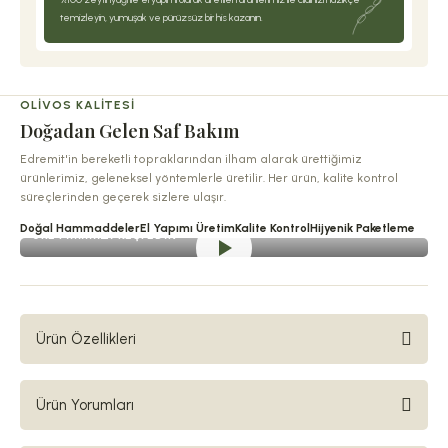
temizleyin, yumuşak ve pürüzsüz bir his kazanın.
OLIVOS KALITESI
Doğadan Gelen Saf Bakım
Edremit'in bereketli topraklarından ilham alarak ürettiğimiz
ürünlerimiz, geleneksel yöntemlerle üretilir. Her ürün, kalite kontrol
süreçlerinden geçerek sizlere ulaşır.
Doğal Hammaddeler
El Yapımı Üretim
Kalite Kontrol
Hijyenik Paketleme
ÜRETIMIMIZI KEŞFEDIN
Ürün Özellikleri
OLIVOS EUCALYPTUS MIST SIVI SABUN 500ML
Ürün Yorumları
Cildinizi hem temizleyen hem de ferahlatan bir deneyimle tanışın!
Olivos
Eucalyptus Mist
sıvı sabun, okaliptüs yapraklarının tazeleyici