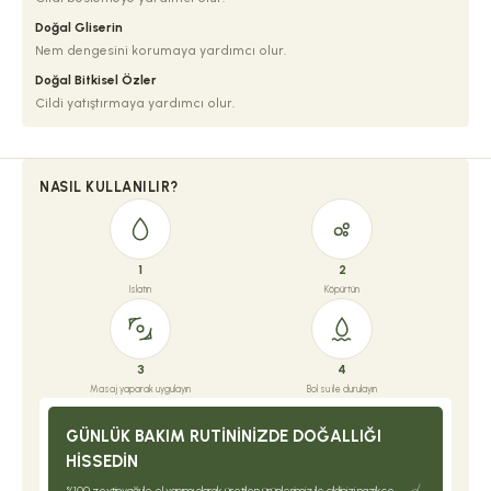
Doğal Gliserin
Nem dengesini korumaya yardımcı olur.
Doğal Bitkisel Özler
Cildi yatıştırmaya yardımcı olur.
NASIL KULLANILIR?
1
2
Islatın
Köpürtün
3
4
Masaj yaparak uygulayın
Bol su ile durulayın
GÜNLÜK BAKIM RUTININIZDE DOĞALLIĞI
HISSEDIN
%100 zeytinyağı ile el yapımı olarak üretilen ürünlerimiz ile cildinizi nazikçe