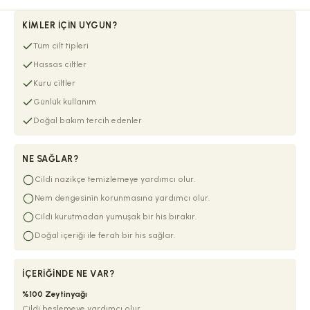
KIMLER İÇIN UYGUN?
Tüm cilt tipleri
Hassas ciltler
Kuru ciltler
Günlük kullanım
Doğal bakım tercih edenler
NE SAĞLAR?
Cildi nazikçe temizlemeye yardımcı olur.
Nem dengesinin korunmasına yardımcı olur.
Cildi kurutmadan yumuşak bir his bırakır.
Doğal içeriği ile ferah bir his sağlar.
İÇERIĞINDE NE VAR?
%100 Zeytinyağı
Cildi beslemeye yardımcı olur.