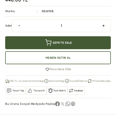
446,00 TL
Marka
OLIVOS
Adet
SEPETE EKLE
HEMEN SATIN AL
Favorilere Ekle
950 TL ve Üzeri Ücretsiz Kargo
Aynı Gün Kargo
Güvenli Ödeme
14 Gün Kolay İade
Yorum Yap
Tavsiye Et
Fiyat Alarmı
Karşılaştır
Bu Ürünü Sosyal Medyada Paylaş