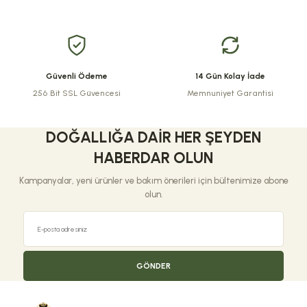
Ürün fiyatı diğer sitelerden daha pahalı.
Bu ürüne benzer farklı alternatifler olmalı.
Güvenli Ödeme
14 Gün Kolay İade
256 Bit SSL Güvencesi
Memnuniyet Garantisi
Gönder
DOĞALLIĞA DAIR HER ŞEYDEN
HABERDAR OLUN
Kampanyalar, yeni ürünler ve bakım önerileri için bültenimize abone
olun.
GÖNDER