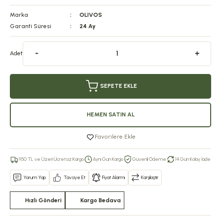
Marka
OLIVOS
Garanti Süresi
24 Ay
Adet
SEPETE EKLE
HEMEN SATIN AL
Favorilere Ekle
950 TL ve Üzeri Ücretsiz Kargo
Aynı Gün Kargo
Güvenli Ödeme
14 Gün Kolay İade
Yorum Yap
Tavsiye Et
Fiyat Alarmı
Karşılaştır
Hızlı Gönderi
Kargo Bedava