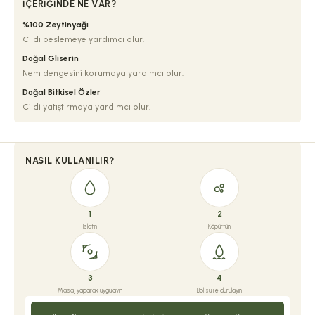
İÇERIĞINDE NE VAR?
%100 Zeytinyağı
Cildi beslemeye yardımcı olur.
Doğal Gliserin
Nem dengesini korumaya yardımcı olur.
Doğal Bitkisel Özler
Cildi yatıştırmaya yardımcı olur.
NASIL KULLANILIR?
1
2
Islatın
Köpürtün
3
4
Masaj yaparak uygulayın
Bol su ile durulayın