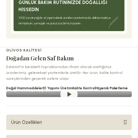
GÜNLÜK BAKIM RUTININIZDE DOĞALLIĞI
HISSEDIN
%100 zeytinyağı ile el yapımı olarak üretilen ürünlerimiz ile cildinizi nazikçe
temizleyin, yumuşak ve pürüzsüz bir his kazanın.
OLIVOS KALITESI
Doğadan Gelen Saf Bakım
Edremit'in bereketli topraklarından ilham alarak ürettiğimiz
ürünlerimiz, geleneksel yöntemlerle üretilir. Her ürün, kalite kontrol
süreçlerinden geçerek sizlere ulaşır.
Doğal Hammaddeler
El Yapımı Üretim
Kalite Kontrol
Hijyenik Paketleme
ÜRETIMIMIZI KEŞFEDIN
Ürün Özellikleri
Aktif karbon ana maddesiyle ve Edremit’in %100