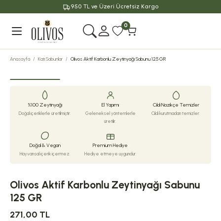
950 TL ve Üzeri Ücretsiz Kargo
Geri Dön
0
Anasayfa
Katı Sabunlar
Olivos Aktif Karbonlu Zeytinyağı Sabunu 125 GR
%100 Zeytinyağı
El Yapımı
Cildi Nazikçe Temizler
Doğal içeriklerle üretilmiştir.
Geleneksel yöntemlerle
Cildi kurutmadan temizler.
üretilir.
Doğal & Vegan
Premium Hediye
Hayvansal içerik içermez.
Hediye etmeye uygundur.
Olivos Aktif Karbonlu Zeytinyağı Sabunu
125 GR
271,00 TL