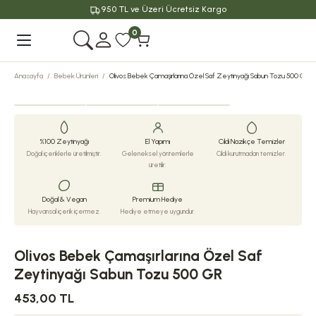
950 TL ve Üzeri Ücretsiz Kargo
Geri Dön
0
Anasayfa
Bebek Ürünleri
Olivos Bebek Çamaşırlarına Özel Saf Zeytinyağı Sabun Tozu 500 GR
%100 Zeytinyağı
El Yapımı
Cildi Nazikçe Temizler
Doğal içeriklerle üretilmiştir.
Geleneksel yöntemlerle
Cildi kurutmadan temizler.
üretilir.
Doğal & Vegan
Premium Hediye
Hayvansal içerik içermez.
Hediye etmeye uygundur.
Olivos Bebek Çamaşırlarına Özel Saf
Zeytinyağı Sabun Tozu 500 GR
453,00 TL