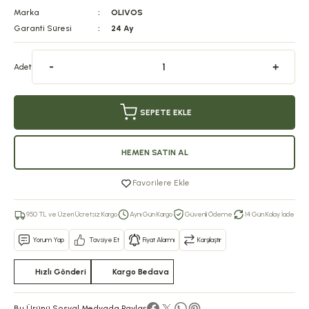
Marka
OLIVOS
Garanti Süresi
24 Ay
Adet
SEPETE EKLE
HEMEN SATIN AL
Favorilere Ekle
950 TL ve Üzeri Ücretsiz Kargo
Aynı Gün Kargo
Güvenli Ödeme
14 Gün Kolay İade
Yorum Yap
Tavsiye Et
Fiyat Alarmı
Karşılaştır
Hızlı Gönderi
Kargo Bedava
Bu Ürünü Sosyal Medyada Paylaş