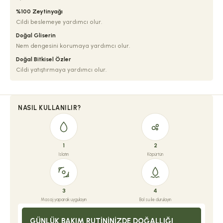
%100 Zeytinyağı
Cildi beslemeye yardımcı olur.
Doğal Gliserin
Nem dengesini korumaya yardımcı olur.
Doğal Bitkisel Özler
Cildi yatıştırmaya yardımcı olur.
NASIL KULLANILIR?
1
2
Islatın
Köpürtün
3
4
Masaj yaparak uygulayın
Bol su ile durulayın
GÜNLÜK BAKIM RUTININIZDE DOĞALLIĞI