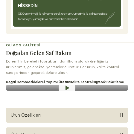
HISSEDIN
%100 zeytinyağı ile el yapımı olarak üretilen ürünlerimiz ile cildinizi nazikçe
temizleyin, yumuşak ve pürüzsüz bir his kazanın.
OLIVOS KALITESI
Doğadan Gelen Saf Bakım
Edremit'in bereketli topraklarından ilham alarak ürettiğimiz
ürünlerimiz, geleneksel yöntemlerle üretilir. Her ürün, kalite kontrol
süreçlerinden geçerek sizlere ulaşır.
Doğal Hammaddeler
El Yapımı Üretim
Kalite Kontrol
Hijyenik Paketleme
ÜRETIMIMIZI KEŞFEDIN
Ürün Özellikleri
Olivos Bebek Çamaşırlarına Özel Saf Zeytinyağı Sabun Tozu
,