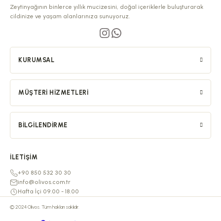
Zeytinyağının binlerce yıllık mucizesini, doğal içeriklerle buluşturarak
cildinize ve yaşam alanlarınıza sunuyoruz.
KURUMSAL
MÜŞTERI HIZMETLERI
BILGILENDIRME
İLETIŞIM
+90 850 532 30 30
info@olivos.com.tr
Hafta İçi 09.00 - 18.00
© 2024 Olivos. Tüm hakları saklıdır.