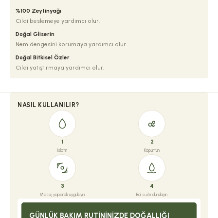
%100 Zeytinyağı
Cildi beslemeye yardımcı olur.
Doğal Gliserin
Nem dengesini korumaya yardımcı olur.
Doğal Bitkisel Özler
Cildi yatıştırmaya yardımcı olur.
NASIL KULLANILIR?
1
2
Islatın
Köpürtün
3
4
Masaj yaparak uygulayın
Bol su ile durulayın
GÜNLÜK BAKIM RUTININIZDE DOĞALLIĞI