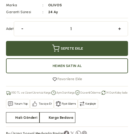
Marka
OLIVOS
Garanti Süresi
24 Ay
Adet
SEPETE EKLE
HEMEN SATIN AL
Favorilere Ekle
950 TL ve Üzeri Ücretsiz Kargo
Aynı Gün Kargo
Güvenli Ödeme
14 Gün Kolay İade
Yorum Yap
Tavsiye Et
Fiyat Alarmı
Karşılaştır
Hızlı Gönderi
Kargo Bedava
Bu Ürünü Sosyal Medyada Paylaş