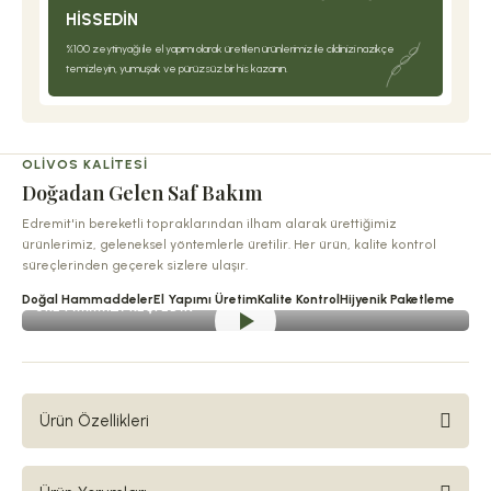
HISSEDIN
%100 zeytinyağı ile el yapımı olarak üretilen ürünlerimiz ile cildinizi nazikçe
temizleyin, yumuşak ve pürüzsüz bir his kazanın.
OLIVOS KALITESI
Doğadan Gelen Saf Bakım
Edremit'in bereketli topraklarından ilham alarak ürettiğimiz
ürünlerimiz, geleneksel yöntemlerle üretilir. Her ürün, kalite kontrol
süreçlerinden geçerek sizlere ulaşır.
Doğal Hammaddeler
El Yapımı Üretim
Kalite Kontrol
Hijyenik Paketleme
ÜRETIMIMIZI KEŞFEDIN
Ürün Özellikleri
En nitelikli aromatik yağlar, en üst kalite doğal