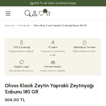
950 TL ve Üzeri Ücretsiz Kargo
Geri Dön
Anasayfa
Katı Sabunlar
Olivos Klasik Zeytin Yapraklı Zeytinyağı Sabunu 180 GR
%100 Zeytinyağı
El Yapımı
Cildi Nazikçe Temizler
Doğal içeriklerle üretilmiştir.
Geleneksel yöntemlerle
Cildi kurutmadan temizler.
üretilir.
Doğal & Vegan
Premium Hediye
Hayvansal içerik içermez.
Hediye etmeye uygundur.
Olivos Klasik Zeytin Yapraklı Zeytinyağı
Sabunu 180 GR
304,00 TL