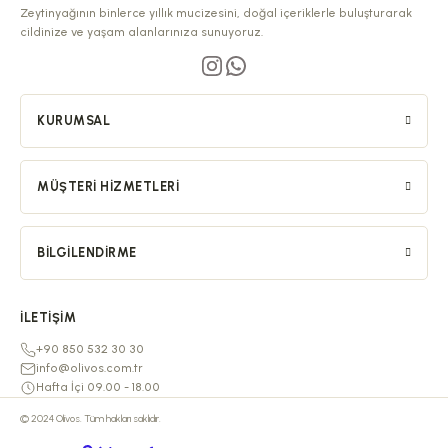
Zeytinyağının binlerce yıllık mucizesini, doğal içeriklerle buluşturarak
cildinize ve yaşam alanlarınıza sunuyoruz.
KURUMSAL
MÜŞTERI HIZMETLERI
BILGILENDIRME
İLETIŞIM
+90 850 532 30 30
info@olivos.com.tr
Hafta İçi 09.00 - 18.00
© 2024 Olivos. Tüm hakları saklıdır.