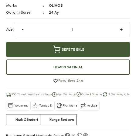
Marka
OLIVOS
Garanti Süresi
24 Ay
Adet
SEPETE EKLE
HEMEN SATIN AL
Favorilere Ekle
950 TL ve Üzeri Ücretsiz Kargo
Aynı Gün Kargo
Güvenli Ödeme
14 Gün Kolay İade
Yorum Yap
Tavsiye Et
Fiyat Alarmı
Karşılaştır
Hızlı Gönderi
Kargo Bedava
Bu Ürünü Sosyal Medyada Paylaş