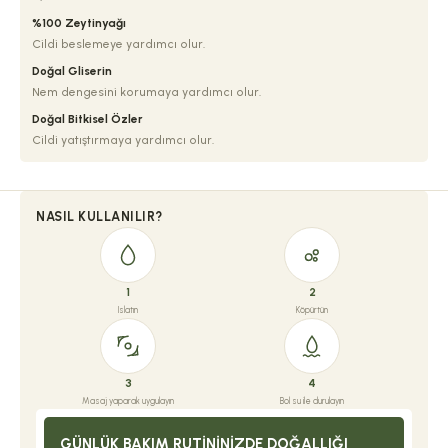
%100 Zeytinyağı
Cildi beslemeye yardımcı olur.
Doğal Gliserin
Nem dengesini korumaya yardımcı olur.
Doğal Bitkisel Özler
Cildi yatıştırmaya yardımcı olur.
NASIL KULLANILIR?
1
2
Islatın
Köpürtün
3
4
Masaj yaparak uygulayın
Bol su ile durulayın
GÜNLÜK BAKIM RUTININIZDE DOĞALLIĞI