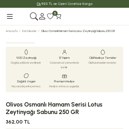
950 TL ve Üzeri Ücretsiz Kargo
Geri Dön
0
Anasayfa
Katı Sabunlar
Olivos Osmanlı Hamam Serisi Lotus Zeytinyağı Sabunu 250 GR
%100 Zeytinyağı
El Yapımı
Cildi Nazikçe Temizler
Doğal içeriklerle üretilmiştir.
Geleneksel yöntemlerle
Cildi kurutmadan temizler.
üretilir.
Doğal & Vegan
Premium Hediye
Hayvansal içerik içermez.
Hediye etmeye uygundur.
Olivos Osmanlı Hamam Serisi Lotus
Zeytinyağı Sabunu 250 GR
362,00 TL