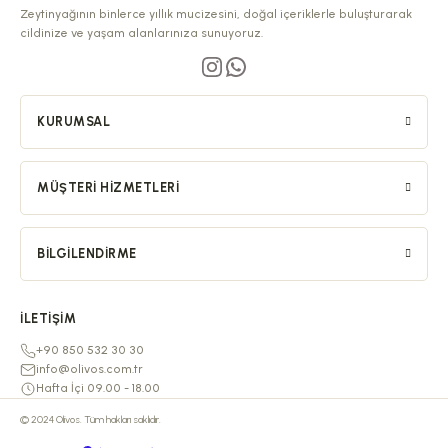
Zeytinyağının binlerce yıllık mucizesini, doğal içeriklerle buluşturarak
cildinize ve yaşam alanlarınıza sunuyoruz.
KURUMSAL
MÜŞTERI HIZMETLERI
BILGILENDIRME
İLETIŞIM
+90 850 532 30 30
info@olivos.com.tr
Hafta İçi 09.00 - 18.00
© 2024 Olivos. Tüm hakları saklıdır.