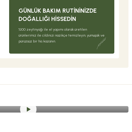
GÜNLÜK BAKIM RUTININIZDE
DOĞALLIĞI HISSEDIN
%100 zeytinyağı ile el yapımı olarak üretilen
ürünlerimiz ile cildinizi nazikçe temizleyin, yumuşak ve
pürüzsüz bir his kazanın.