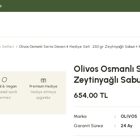
e
 Setleri
Olivos Osmanlı Serisi Desen 4 Hediye Seti : 250 gr Zeytinyağlı Sabun + 
Olivos Osmanlı S
Zeytinyağlı Sab
l & Vegan
Premium Hediye
nsal içerik
Hediye etmeye
654,00 TL
çermez.
uygundur.
Marka
OLIVOS
Garanti Süresi
24 Ay