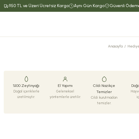
950 TL ve Üzeri Ücretsiz Kargo
Aynı Gün Kargo
Güvenli Ödem
Anasayfa
Hediye
%100 Zeytinyağı
El Yapımı
Cildi Nazikçe
Doğa
Doğal içeriklerle
Geleneksel
Hayva
Temizler
üretilmiştir.
yöntemlerle üretilir.
i
Cildi kurutmadan
temizler.