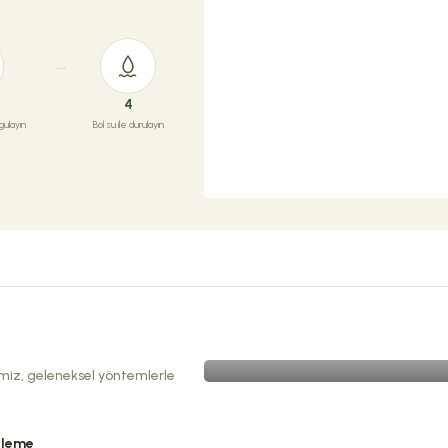
4
ulayın
Bol su ile durulayın
ÜRETIMIMIZI KEŞFEDIN
imiz, geleneksel yöntemlerle
tleme