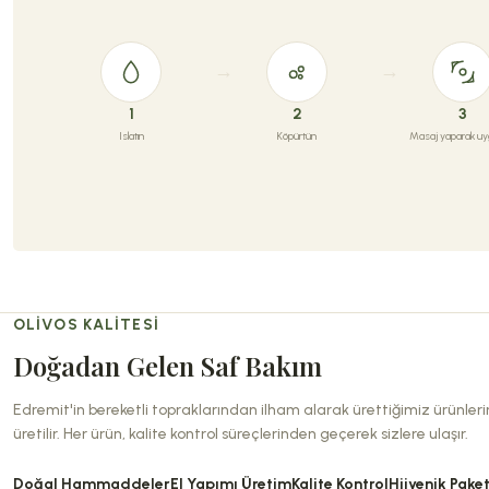
1
2
3
Islatın
Köpürtün
Masaj yaparak uyg
OLIVOS KALITESI
Doğadan Gelen Saf Bakım
Edremit'in bereketli topraklarından ilham alarak ürettiğimiz ürünler
üretilir. Her ürün, kalite kontrol süreçlerinden geçerek sizlere ulaşır.
Doğal Hammaddeler
El Yapımı Üretim
Kalite Kontrol
Hijyenik Pake