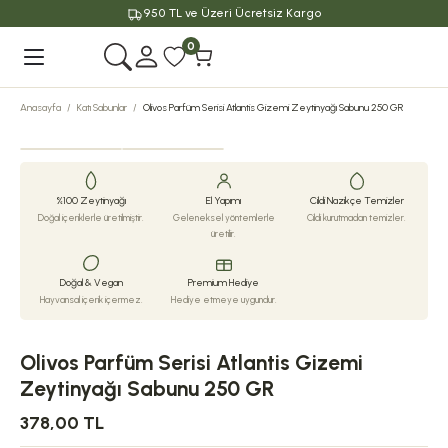
950 TL ve Üzeri Ücretsiz Kargo
Geri Dön
0
Anasayfa
Katı Sabunlar
Olivos Parfüm Serisi Atlantis Gizemi Zeytinyağı Sabunu 250 GR
%100 Zeytinyağı
El Yapımı
Cildi Nazikçe Temizler
Doğal içeriklerle üretilmiştir.
Geleneksel yöntemlerle
Cildi kurutmadan temizler.
üretilir.
Doğal & Vegan
Premium Hediye
Hayvansal içerik içermez.
Hediye etmeye uygundur.
Olivos Parfüm Serisi Atlantis Gizemi
Zeytinyağı Sabunu 250 GR
378,00 TL