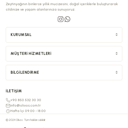
Zeytinyağının binlerce yıllık mucizesini, doğal içeriklerle buluşturarak
cildinize ve yaşam alanlarınıza sunuyoruz.
KURUMSAL
MÜŞTERI HIZMETLERI
BILGILENDIRME
İLETIŞIM
+90 850 532 30 30
info@olivos.com.tr
Hafta İçi 09.00 - 18.00
© 2024 Olivos. Tüm hakları saklıdır.