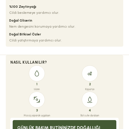
%100 Zeytinyağı
Cildi beslemeye yardımcı olur.
Doğal Gliserin
Nem dengesini korumaya yardımcı olur.
Doğal Bitkisel Özler
Cildi yatıştırmaya yardımcı olur.
NASIL KULLANILIR?
1
2
Islatın
Köpürtün
3
4
Masaj yaparak uygulayın
Bol su ile durulayın
GÜNLÜK BAKIM RUTININIZDE DOĞALLIĞI