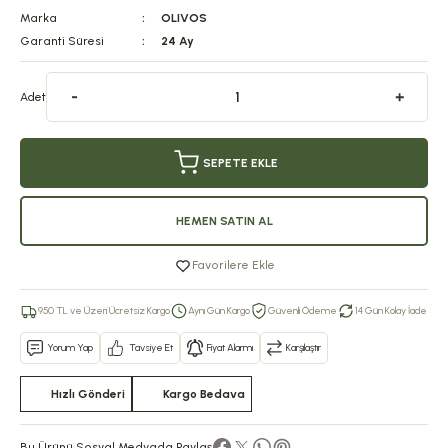
Marka
OLIVOS
Garanti Süresi
24 Ay
Adet
SEPETE EKLE
HEMEN SATIN AL
Favorilere Ekle
950 TL ve Üzeri Ücretsiz Kargo
Aynı Gün Kargo
Güvenli Ödeme
14 Gün Kolay İade
Yorum Yap
Tavsiye Et
Fiyat Alarmı
Karşılaştır
Hızlı Gönderi
Kargo Bedava
Bu Ürünü Sosyal Medyada Paylaş