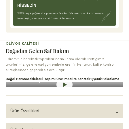
HISSEDIN
%100 zeytinyağı ile el yapımı olarak üretilen ürünlerimiz ile cildinizi nazikçe
temizleyin, yumuşak ve pürüzsüz bir his kazanın.
OLIVOS KALITESI
Doğadan Gelen Saf Bakım
Edremit'in bereketli topraklarından ilham alarak ürettiğimiz
ürünlerimiz, geleneksel yöntemlerle üretilir. Her ürün, kalite kontrol
süreçlerinden geçerek sizlere ulaşır.
Doğal Hammaddeler
El Yapımı Üretim
Kalite Kontrol
Hijyenik Paketleme
ÜRETIMIMIZI KEŞFEDIN
Ürün Özellikleri
İsmini Kayıp Kıta Atlantis’in sürprizlerle dolu