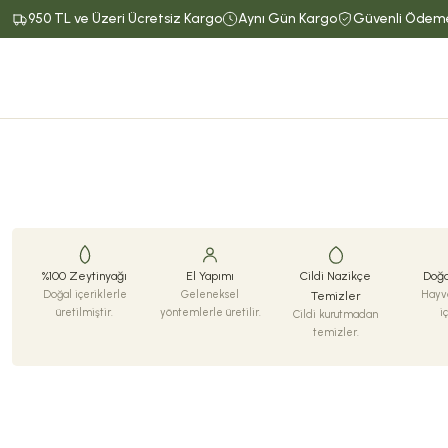
950 TL ve Üzeri Ücretsiz Kargo
Aynı Gün Kargo
Güvenli Ödem
%100 Zeytinyağı
El Yapımı
Cildi Nazikçe
Doğa
Doğal içeriklerle
Geleneksel
Hayva
Temizler
üretilmiştir.
yöntemlerle üretilir.
i
Cildi kurutmadan
temizler.