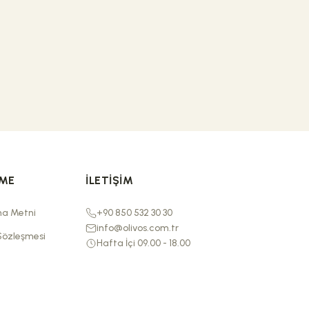
RME
İLETIŞIM
ma Metni
+90 850 532 30 30
info@olivos.com.tr
Sözleşmesi
Hafta İçi 09.00 - 18.00