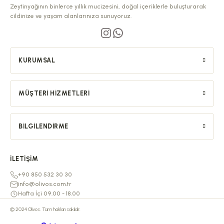
Zeytinyağının binlerce yıllık mucizesini, doğal içeriklerle buluşturarak
cildinize ve yaşam alanlarınıza sunuyoruz.
KURUMSAL
MÜŞTERI HIZMETLERI
BILGILENDIRME
İLETIŞIM
+90 850 532 30 30
info@olivos.com.tr
Hafta İçi 09.00 - 18.00
© 2024 Olivos. Tüm hakları saklıdır.