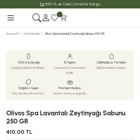
950 TL ve Üzeri Ücretsiz Kargo
Geri Dön
Anasayfa
Katı Sabunlar
Olivos Spa Lavantalı Zeytinyağı Sabunu 250 GR
%100 Zeytinyağı
El Yapımı
Cildi Nazikçe Temizler
Doğal içeriklerle üretilmiştir.
Geleneksel yöntemlerle
Cildi kurutmadan temizler.
üretilir.
Doğal & Vegan
Premium Hediye
Hayvansal içerik içermez.
Hediye etmeye uygundur.
Olivos Spa Lavantalı Zeytinyağı Sabunu
250 GR
410,00 TL