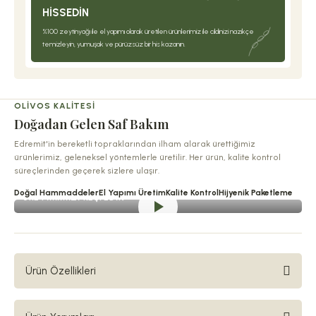
HISSEDIN
%100 zeytinyağı ile el yapımı olarak üretilen ürünlerimiz ile cildinizi nazikçe
temizleyin, yumuşak ve pürüzsüz bir his kazanın.
OLIVOS KALITESI
Doğadan Gelen Saf Bakım
Edremit'in bereketli topraklarından ilham alarak ürettiğimiz
ürünlerimiz, geleneksel yöntemlerle üretilir. Her ürün, kalite kontrol
süreçlerinden geçerek sizlere ulaşır.
Doğal Hammaddeler
El Yapımı Üretim
Kalite Kontrol
Hijyenik Paketleme
ÜRETIMIMIZI KEŞFEDIN
Ürün Özellikleri
Olivos Spa Serisi’nin kalburüstü örneklerinden biri