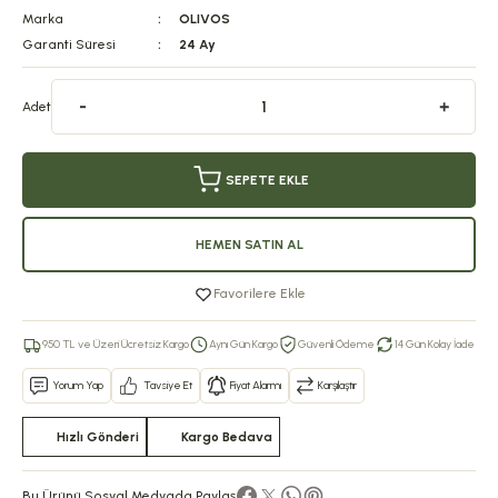
Marka
OLIVOS
Garanti Süresi
24 Ay
Adet
SEPETE EKLE
HEMEN SATIN AL
Favorilere Ekle
950 TL ve Üzeri Ücretsiz Kargo
Aynı Gün Kargo
Güvenli Ödeme
14 Gün Kolay İade
Yorum Yap
Tavsiye Et
Fiyat Alarmı
Karşılaştır
Hızlı Gönderi
Kargo Bedava
Bu Ürünü Sosyal Medyada Paylaş