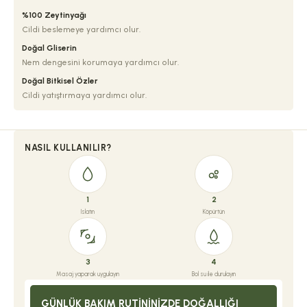
%100 Zeytinyağı
Cildi beslemeye yardımcı olur.
Doğal Gliserin
Nem dengesini korumaya yardımcı olur.
Doğal Bitkisel Özler
Cildi yatıştırmaya yardımcı olur.
NASIL KULLANILIR?
1
2
Islatın
Köpürtün
3
4
Masaj yaparak uygulayın
Bol su ile durulayın
GÜNLÜK BAKIM RUTININIZDE DOĞALLIĞI