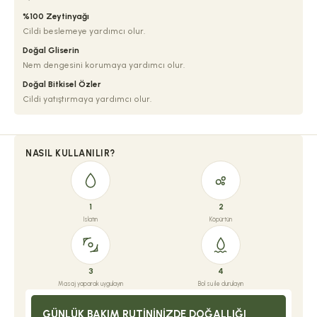
%100 Zeytinyağı
Cildi beslemeye yardımcı olur.
Doğal Gliserin
Nem dengesini korumaya yardımcı olur.
Doğal Bitkisel Özler
Cildi yatıştırmaya yardımcı olur.
NASIL KULLANILIR?
1
2
Islatın
Köpürtün
3
4
Masaj yaparak uygulayın
Bol su ile durulayın
GÜNLÜK BAKIM RUTININIZDE DOĞALLIĞI