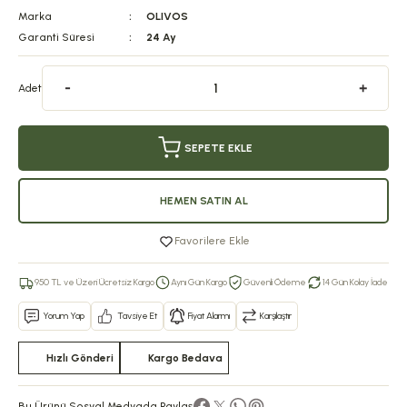
Marka
OLIVOS
Garanti Süresi
24 Ay
Adet
SEPETE EKLE
HEMEN SATIN AL
Favorilere Ekle
950 TL ve Üzeri Ücretsiz Kargo
Aynı Gün Kargo
Güvenli Ödeme
14 Gün Kolay İade
Yorum Yap
Tavsiye Et
Fiyat Alarmı
Karşılaştır
Hızlı Gönderi
Kargo Bedava
Bu Ürünü Sosyal Medyada Paylaş