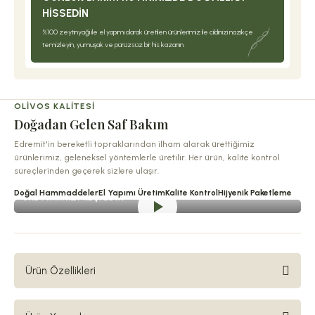
HISSEDIN
%100 zeytinyağı ile el yapımı olarak üretilen ürünlerimiz ile cildinizi nazikçe
temizleyin, yumuşak ve pürüzsüz bir his kazanın.
OLIVOS KALITESI
Doğadan Gelen Saf Bakım
Edremit'in bereketli topraklarından ilham alarak ürettiğimiz
ürünlerimiz, geleneksel yöntemlerle üretilir. Her ürün, kalite kontrol
süreçlerinden geçerek sizlere ulaşır.
Doğal Hammaddeler
El Yapımı Üretim
Kalite Kontrol
Hijyenik Paketleme
ÜRETIMIMIZI KEŞFEDIN
Ürün Özellikleri
En nitelikli aromatik yağlar, en üst kalite doğal