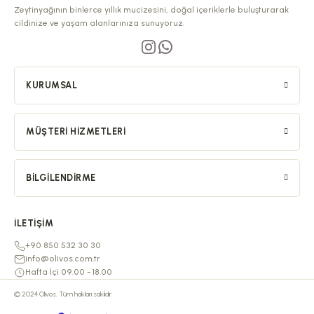
Zeytinyağının binlerce yıllık mucizesini, doğal içeriklerle buluşturarak
cildinize ve yaşam alanlarınıza sunuyoruz.
KURUMSAL
MÜŞTERI HIZMETLERI
BILGILENDIRME
İLETIŞIM
+90 850 532 30 30
info@olivos.com.tr
Hafta İçi 09.00 - 18.00
© 2024 Olivos. Tüm hakları saklıdır.