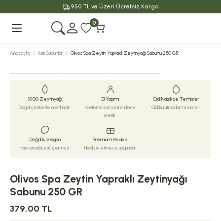
950 TL ve Üzeri Ücretsiz Kargo
Geri Dön
0
Anasayfa
Katı Sabunlar
Olivos Spa Zeytin Yapraklı Zeytinyağı Sabunu 250 GR
%100 Zeytinyağı
El Yapımı
Cildi Nazikçe Temizler
Doğal içeriklerle üretilmiştir.
Geleneksel yöntemlerle
Cildi kurutmadan temizler.
üretilir.
Doğal & Vegan
Premium Hediye
Hayvansal içerik içermez.
Hediye etmeye uygundur.
Olivos Spa Zeytin Yapraklı Zeytinyağı
Sabunu 250 GR
379,00 TL