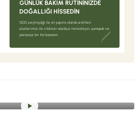
GÜNLÜK BAKIM RUTININIZDE
DOĞALLIĞI HISSEDIN
%100 zeytinyağı ile el yapımı olarak üretilen
ürünlerimiz ile cildinizi nazikçe temizleyin, yumuşak ve
pürüzsüz bir his kazanın.