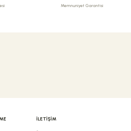
esi
Memnuniyet Garantisi
RME
İLETIŞIM