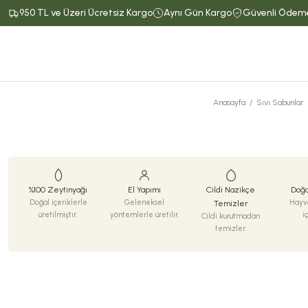
950 TL ve Üzeri Ücretsiz Kargo
Aynı Gün Kargo
Güvenli Ödem
Anasayfa
Sıvı Sabunlar
%100 Zeytinyağı
El Yapımı
Cildi Nazikçe
Doğa
Doğal içeriklerle
Geleneksel
Hayva
Temizler
üretilmiştir.
yöntemlerle üretilir.
i
Cildi kurutmadan
temizler.