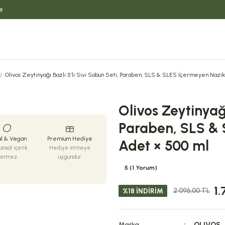
e
Olivos Zeytinyağı Bazlı 5’li Sıvı Sabun Seti, Paraben, SLS & SLES İçermeyen Nazik
Olivos Zeytinyağı
Paraben, SLS & 
l & Vegan
Premium Hediye
Adet × 500 ml
nsal içerik
Hediye etmeye
çermez.
uygundur.
5 (1 Yorum)
1
2.096,00 TL
%18 İNDIRIM
Marka
OLIVOS