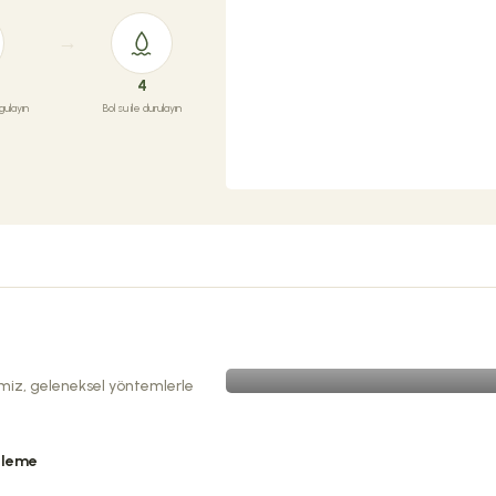
4
ulayın
Bol su ile durulayın
ÜRETIMIMIZI KEŞFEDIN
imiz, geleneksel yöntemlerle
tleme