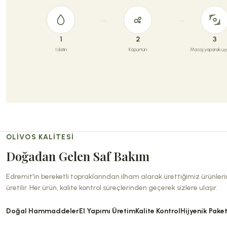
1
2
3
Islatın
Köpürtün
Masaj yaparak uyg
OLIVOS KALITESI
Doğadan Gelen Saf Bakım
Edremit'in bereketli topraklarından ilham alarak ürettiğimiz ürünler
üretilir. Her ürün, kalite kontrol süreçlerinden geçerek sizlere ulaşır.
Doğal Hammaddeler
El Yapımı Üretim
Kalite Kontrol
Hijyenik Pake