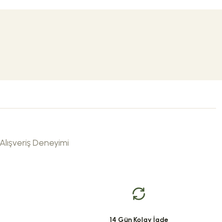
Alışveriş Deneyimi
niz.
Her kullanımda ellerinizi sadece temizlemez; cildinize bakım yapan
14 Gün Kolay İade