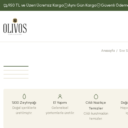
950 TL ve Üzeri Ücretsiz Kargo
Aynı Gün Kargo
Güvenli Ödem
Anasayfa
Sıvı 
%100 Zeytinyağı
El Yapımı
Cildi Nazikçe
Doğa
Doğal içeriklerle
Geleneksel
Hayva
Temizler
üretilmiştir.
yöntemlerle üretilir.
i
Cildi kurutmadan
temizler.