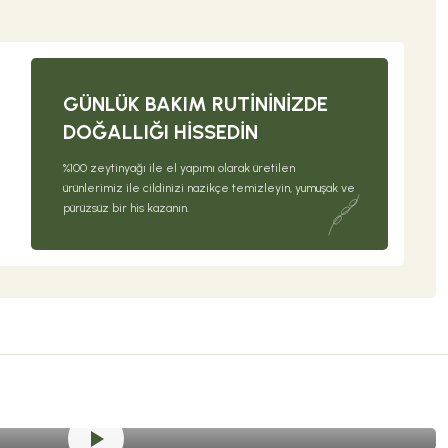
GÜNLÜK BAKIM RUTININIZDE
DOĞALLIĞI HISSEDIN
%100 zeytinyağı ile el yapımı olarak üretilen
ürünlerimiz ile cildinizi nazikçe temizleyin, yumuşak ve
pürüzsüz bir his kazanın.