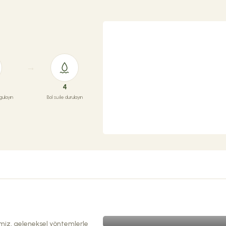
4
ulayın
Bol su ile durulayın
ÜRETIMIMIZI KEŞFEDIN
imiz, geleneksel yöntemlerle