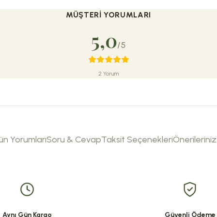
MÜŞTERI YORUMLARI
5,0
/5
2 Yorum
ün Yorumları
Soru & Cevap
Taksit Seçenekleri
Önerileriniz
tersiz gördüğünüz noktaları öneri formunu kullanarak tarafımıza iletebilirsi
Ürün hakkında henüz soru sorulmamış.
Sitemize ilk yorumu siz yapın!
nu, Edremit’in saf zeytinyağını ve doğal keçi sütünü bir araya getirir. 
Deneyimini Paylaş
Soru Sor
Aynı Gün Kargo
Güvenli Ödeme