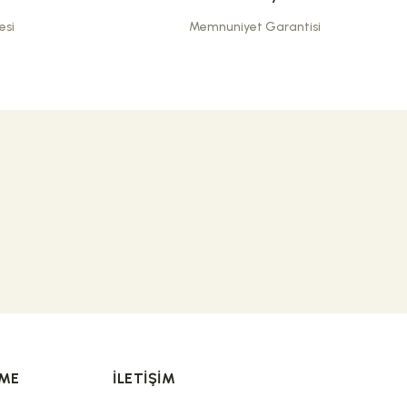
esi
Memnuniyet Garantisi
 hediyelere de teşekkür ederiz.
ır. Tüm cilt tipleri için uygundur; özellikle sık el yıkayanlar ve hassas
RME
İLETIŞIM