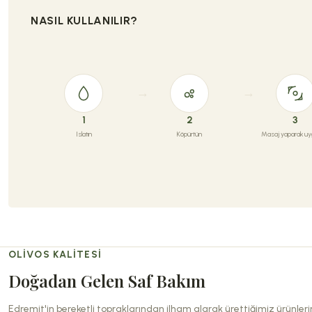
NASIL KULLANILIR?
1
2
3
Islatın
Köpürtün
Masaj yaparak uyg
OLIVOS KALITESI
Doğadan Gelen Saf Bakım
Edremit'in bereketli topraklarından ilham alarak ürettiğimiz ürünler