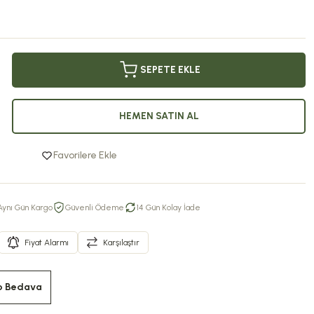
SEPETE EKLE
HEMEN SATIN AL
Favorilere Ekle
Aynı Gün Kargo
Güvenli Ödeme
14 Gün Kolay İade
Fiyat Alarmı
Karşılaştır
o Bedava