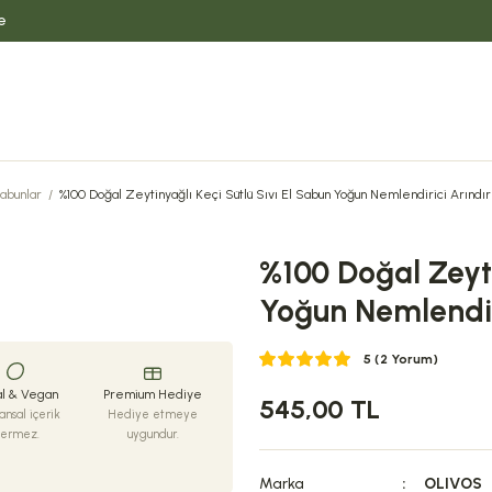
e
Sabunlar
%100 Doğal Zeytinyağlı Keçi Sütlü Sıvı El Sabun Yoğun Nemlendirici Arındırı
%100 Doğal Zeyti
Yoğun Nemlendiri
5 (2 Yorum)
l & Vegan
Premium Hediye
545,00 TL
nsal içerik
Hediye etmeye
çermez.
uygundur.
Marka
OLIVOS