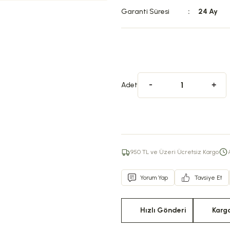
Garanti Süresi
24 Ay
Adet
950 TL ve Üzeri Ücretsiz Kargo
Yorum Yap
Tavsiye Et
Hızlı Gönderi
Karg