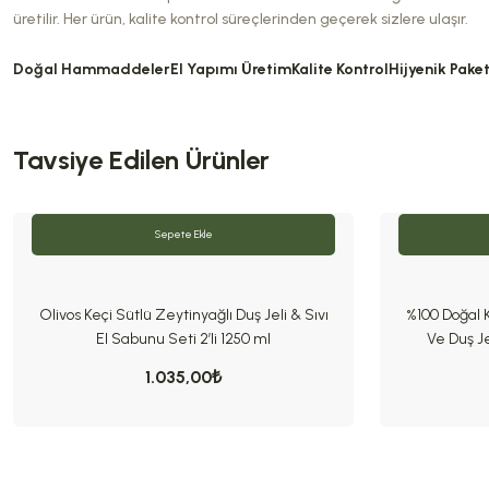
üretilir. Her ürün, kalite kontrol süreçlerinden geçerek sizlere ulaşır.
Doğal Hammaddeler
El Yapımı Üretim
Kalite Kontrol
Hijyenik Pake
Tavsiye Edilen Ürünler
Sepete Ekle
Olivos Keçi Sütlü Zeytinyağlı Duş Jeli & Sıvı
%100 Doğal 
El Sabunu Seti 2’li 1250 ml
Ve Duş Je
1.035,00₺