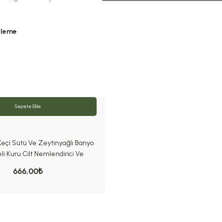
tleme
Sepete Ekle
Keçi Sütü Ve Zeytinyağlı Banyo
li Kuru Cilt Nemlendirici Ve
Besleyici 750 ml
666,00₺