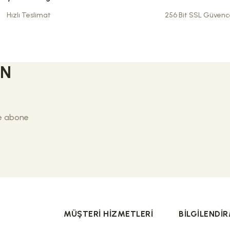
Hızlı Teslimat
256 Bit SSL Güvenc
riyle bariyerini güçlendirir.
EN
ni görmediğimiz gibi cildi yumuşacık yapıyor. ayrıca paketten çıkan küçük
 kurutmadan etkili temizlik sağlar.
 his bırakır.
ze abone
Gönder
evresel etkenlere karşı korur.
sayesinde ciltteki kuruluk hissini azaltır, her yıkamada ellerinizi yumuşat
MÜŞTERI HIZMETLERI
BILGILENDI