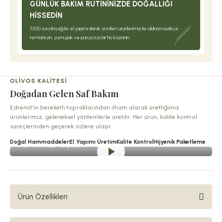
GÜNLÜK BAKIM RUTININIZDE DOĞALLIĞI
HISSEDIN
%100 zeytinyağı ile el yapımı olarak üretilen ürünlerimiz ile cildinizi nazikçe
temizleyin, yumuşak ve pürüzsüz bir his kazanın.
OLIVOS KALITESI
Doğadan Gelen Saf Bakım
Edremit'in bereketli topraklarından ilham alarak ürettiğimiz
ürünlerimiz, geleneksel yöntemlerle üretilir. Her ürün, kalite kontrol
süreçlerinden geçerek sizlere ulaşır.
Doğal Hammaddeler
El Yapımı Üretim
Kalite Kontrol
Hijyenik Paketleme
ÜRETIMIMIZI KEŞFEDIN
Ürün Özellikleri
Elegance serisi bol köpüğü ve egzotik kokusuyla çiçek bahçelerini