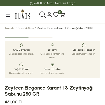
950 TL ve Üzeri Ücretsiz Kargo
Geri Dön
0
Anasayfa
Essentials Serisi
Zeyteen Elegance Karanfil & Zeytinyağı Sabunu 250 GR
%100 Zeytinyağı
El Yapımı
Cildi Nazikçe Temizler
Doğal içeriklerle üretilmiştir.
Geleneksel yöntemlerle
Cildi kurutmadan temizler.
üretilir.
Doğal & Vegan
Premium Hediye
Hayvansal içerik içermez.
Hediye etmeye uygundur.
Zeyteen Elegance Karanfil & Zeytinyağı
Sabunu 250 GR
431,00 TL