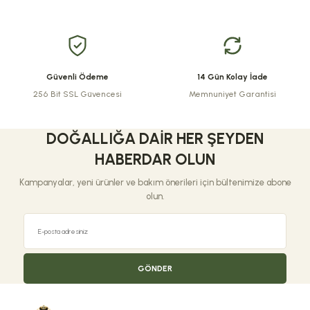
Ürün fiyatı diğer sitelerden daha pahalı.
Bu ürüne benzer farklı alternatifler olmalı.
Güvenli Ödeme
14 Gün Kolay İade
256 Bit SSL Güvencesi
Memnuniyet Garantisi
Gönder
DOĞALLIĞA DAIR HER ŞEYDEN
HABERDAR OLUN
Kampanyalar, yeni ürünler ve bakım önerileri için bültenimize abone
olun.
GÖNDER