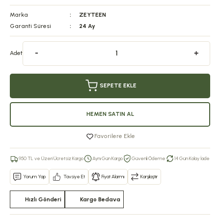
Marka
ZEYTEEN
Garanti Süresi
24 Ay
Adet
SEPETE EKLE
HEMEN SATIN AL
Favorilere Ekle
950 TL ve Üzeri Ücretsiz Kargo
Aynı Gün Kargo
Güvenli Ödeme
14 Gün Kolay İade
Yorum Yap
Tavsiye Et
Fiyat Alarmı
Karşılaştır
Hızlı Gönderi
Kargo Bedava