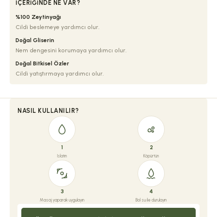
İÇERIĞINDE NE VAR?
%100 Zeytinyağı
Cildi beslemeye yardımcı olur.
Doğal Gliserin
Nem dengesini korumaya yardımcı olur.
Doğal Bitkisel Özler
Cildi yatıştırmaya yardımcı olur.
NASIL KULLANILIR?
1
2
Islatın
Köpürtün
3
4
Masaj yaparak uygulayın
Bol su ile durulayın