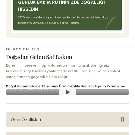
GÜNLÜK BAKIM RUTININIZDE DOĞALLIĞI
HISSEDIN
%100 zeytinyağı ile el yapımı olarak üretilen ürünlerimiz ile cildinizi nazikçe
temizleyin, yumuşak ve pürüzsüz bir his kazanın.
OLIVOS KALITESI
Doğadan Gelen Saf Bakım
Edremit'in bereketli topraklarından ilham alarak ürettiğimiz
ürünlerimiz, geleneksel yöntemlerle üretilir. Her ürün, kalite kontrol
süreçlerinden geçerek sizlere ulaşır.
Doğal Hammaddeler
El Yapımı Üretim
Kalite Kontrol
Hijyenik Paketleme
ÜRETIMIMIZI KEŞFEDIN
Ürün Özellikleri
Zeyteen Elegance Serisi sabunları bol köpükleri