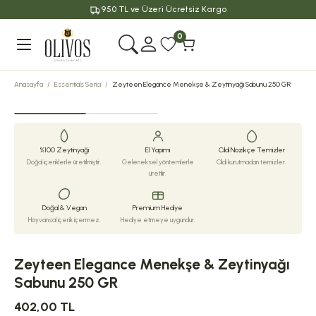
950 TL ve Üzeri Ücretsiz Kargo
Geri Dön
0
Anasayfa
Essentials Serisi
Zeyteen Elegance Menekşe & Zeytinyağı Sabunu 250 GR
%100 Zeytinyağı
El Yapımı
Cildi Nazikçe Temizler
Doğal içeriklerle üretilmiştir.
Geleneksel yöntemlerle
Cildi kurutmadan temizler.
üretilir.
Doğal & Vegan
Premium Hediye
Hayvansal içerik içermez.
Hediye etmeye uygundur.
Zeyteen Elegance Menekşe & Zeytinyağı
Sabunu 250 GR
402,00 TL