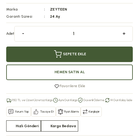
Marka
ZEYTEEN
Garanti Süresi
24 Ay
Adet
SEPETE EKLE
HEMEN SATIN AL
Favorilere Ekle
950 TL ve Üzeri Ücretsiz Kargo
Aynı Gün Kargo
Güvenli Ödeme
14 Gün Kolay İade
Yorum Yap
Tavsiye Et
Fiyat Alarmı
Karşılaştır
Hızlı Gönderi
Kargo Bedava