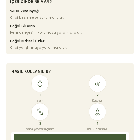
İÇERIĞINDE NE VAR?
%100 Zeytinyağı
Cildi beslemeye yardımcı olur.
Doğal Gliserin
Nem dengesini korumaya yardımcı olur.
Doğal Bitkisel Özler
Cildi yatıştırmaya yardımcı olur.
NASIL KULLANILIR?
1
2
Islatın
Köpürtün
3
4
Masaj yaparak uygulayın
Bol su ile durulayın