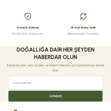
Ürün fiyatı diğer sitelerden daha pahalı.
Bu ürüne benzer farklı alternatifler olmalı.
Güvenli Ödeme
14 Gün Kolay İade
256 Bit SSL Güvencesi
Memnuniyet Garantisi
Gönder
DOĞALLIĞA DAIR HER ŞEYDEN
HABERDAR OLUN
Kampanyalar, yeni ürünler ve bakım önerileri için bültenimize abone
olun.
GÖNDER