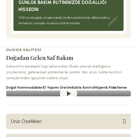
GÜNLÜK BAKIM RUTININIZDE DOĞALLIĞI
HISSEDIN
%100 zeytinyağı ile el yapımı olarak üretilen ürünlerimiz ile cildinizi nazikçe
temizleyin, yumuşak ve pürüzsüz bir his kazanın.
OLIVOS KALITESI
Doğadan Gelen Saf Bakım
Edremit'in bereketli topraklarından ilham alarak ürettiğimiz
ürünlerimiz, geleneksel yöntemlerle üretilir. Her ürün, kalite kontrol
süreçlerinden geçerek sizlere ulaşır.
Doğal Hammaddeler
El Yapımı Üretim
Kalite Kontrol
Hijyenik Paketleme
ÜRETIMIMIZI KEŞFEDIN
Ürün Özellikleri
Olivos dünya bahçelerinin doğallığını