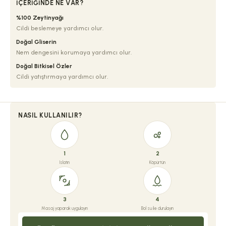
İÇERIĞINDE NE VAR?
%100 Zeytinyağı
Cildi beslemeye yardımcı olur.
Doğal Gliserin
Nem dengesini korumaya yardımcı olur.
Doğal Bitkisel Özler
Cildi yatıştırmaya yardımcı olur.
NASIL KULLANILIR?
1
2
Islatın
Köpürtün
3
4
Masaj yaparak uygulayın
Bol su ile durulayın