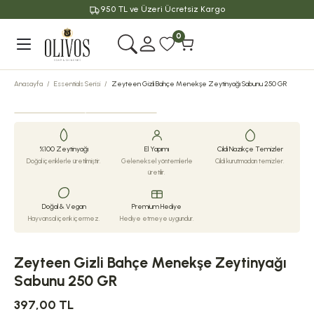
950 TL ve Üzeri Ücretsiz Kargo
Geri Dön
0
Anasayfa
Essentials Serisi
Zeyteen Gizli Bahçe Menekşe Zeytinyağı Sabunu 250 GR
%100 Zeytinyağı
El Yapımı
Cildi Nazikçe Temizler
Doğal içeriklerle üretilmiştir.
Geleneksel yöntemlerle
Cildi kurutmadan temizler.
üretilir.
Doğal & Vegan
Premium Hediye
Hayvansal içerik içermez.
Hediye etmeye uygundur.
Zeyteen Gizli Bahçe Menekşe Zeytinyağı
Sabunu 250 GR
397,00 TL