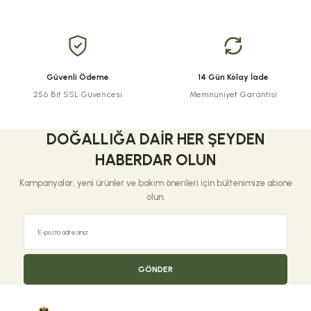
Ürün fiyatı diğer sitelerden daha pahalı.
Bu ürüne benzer farklı alternatifler olmalı.
Güvenli Ödeme
14 Gün Kolay İade
256 Bit SSL Güvencesi
Memnuniyet Garantisi
Gönder
DOĞALLIĞA DAIR HER ŞEYDEN
HABERDAR OLUN
Kampanyalar, yeni ürünler ve bakım önerileri için bültenimize abone
olun.
GÖNDER