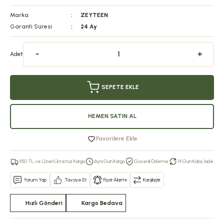
Marka
ZEYTEEN
Garanti Süresi
24 Ay
Adet
SEPETE EKLE
HEMEN SATIN AL
Favorilere Ekle
950 TL ve Üzeri Ücretsiz Kargo
Aynı Gün Kargo
Güvenli Ödeme
14 Gün Kolay İade
Yorum Yap
Tavsiye Et
Fiyat Alarmı
Karşılaştır
Hızlı Gönderi
Kargo Bedava