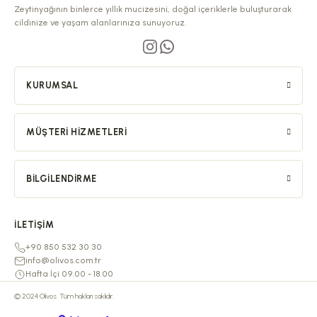
Zeytinyağının binlerce yıllık mucizesini, doğal içeriklerle buluşturarak
cildinize ve yaşam alanlarınıza sunuyoruz.
KURUMSAL
MÜŞTERI HIZMETLERI
BILGILENDIRME
İLETIŞIM
+90 850 532 30 30
info@olivos.com.tr
Hafta İçi 09.00 - 18.00
© 2024 Olivos. Tüm hakları saklıdır.