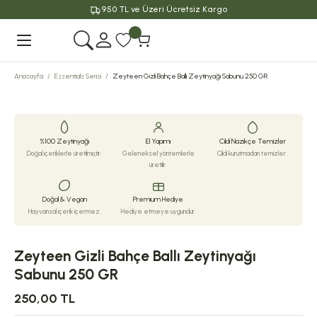
950 TL ve Üzeri Ücretsiz Kargo
Geri Dön
Anasayfa
Essentials Serisi
Zeyteen Gizli Bahçe Ballı Zeytinyağı Sabunu 250 GR
%100 Zeytinyağı
El Yapımı
Cildi Nazikçe Temizler
Doğal içeriklerle üretilmiştir.
Geleneksel yöntemlerle
Cildi kurutmadan temizler.
üretilir.
Doğal & Vegan
Premium Hediye
Hayvansal içerik içermez.
Hediye etmeye uygundur.
Zeyteen Gizli Bahçe Ballı Zeytinyağı
Sabunu 250 GR
250,00 TL