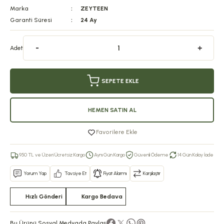
Marka
ZEYTEEN
Garanti Süresi
24 Ay
Adet
SEPETE EKLE
HEMEN SATIN AL
Favorilere Ekle
950 TL ve Üzeri Ücretsiz Kargo
Aynı Gün Kargo
Güvenli Ödeme
14 Gün Kolay İade
Yorum Yap
Tavsiye Et
Fiyat Alarmı
Karşılaştır
Hızlı Gönderi
Kargo Bedava
Bu Ürünü Sosyal Medyada Paylaş