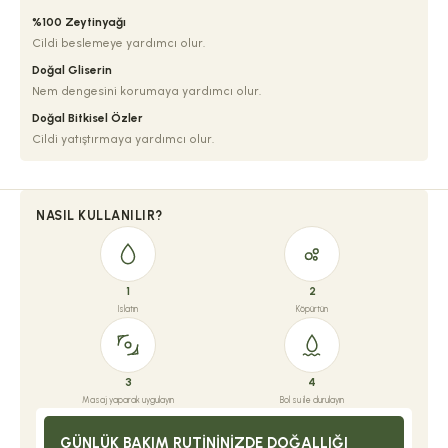
%100 Zeytinyağı
Cildi beslemeye yardımcı olur.
Doğal Gliserin
Nem dengesini korumaya yardımcı olur.
Doğal Bitkisel Özler
Cildi yatıştırmaya yardımcı olur.
NASIL KULLANILIR?
1
2
Islatın
Köpürtün
3
4
Masaj yaparak uygulayın
Bol su ile durulayın
GÜNLÜK BAKIM RUTININIZDE DOĞALLIĞI