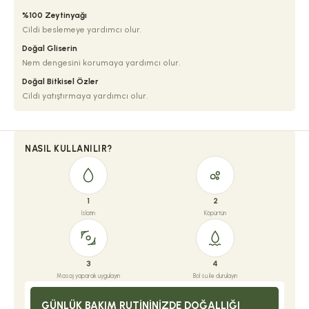
%100 Zeytinyağı
Cildi beslemeye yardımcı olur.
Doğal Gliserin
Nem dengesini korumaya yardımcı olur.
Doğal Bitkisel Özler
Cildi yatıştırmaya yardımcı olur.
NASIL KULLANILIR?
1
2
Islatın
Köpürtün
3
4
Masaj yaparak uygulayın
Bol su ile durulayın
GÜNLÜK BAKIM RUTININIZDE DOĞALLIĞI