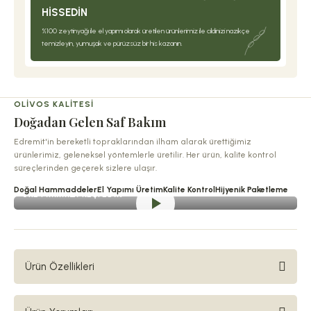
HISSEDIN
%100 zeytinyağı ile el yapımı olarak üretilen ürünlerimiz ile cildinizi nazikçe
temizleyin, yumuşak ve pürüzsüz bir his kazanın.
OLIVOS KALITESI
Doğadan Gelen Saf Bakım
Edremit'in bereketli topraklarından ilham alarak ürettiğimiz
ürünlerimiz, geleneksel yöntemlerle üretilir. Her ürün, kalite kontrol
süreçlerinden geçerek sizlere ulaşır.
Doğal Hammaddeler
El Yapımı Üretim
Kalite Kontrol
Hijyenik Paketleme
ÜRETIMIMIZI KEŞFEDIN
Ürün Özellikleri
Edremit’in %100 saflıktaki zeytinyağlarından el