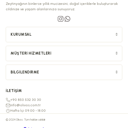
Zeytinyağının binlerce yıllık mucizesini, doğal içeriklerle buluşturarak
cildinize ve yaşam alanlarınıza sunuyoruz.
KURUMSAL
MÜŞTERI HIZMETLERI
BILGILENDIRME
İLETIŞIM
+90 850 532 30 30
info@olivos.com.tr
Hafta İçi 09.00 - 18.00
© 2024 Olivos. Tüm hakları saklıdır.