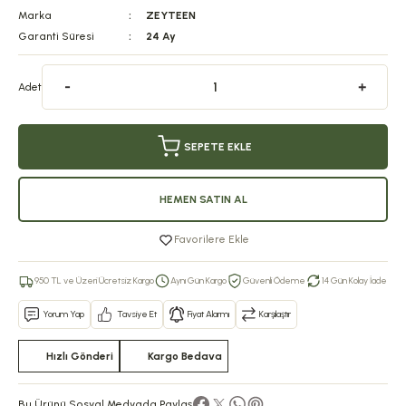
Marka
ZEYTEEN
Garanti Süresi
24 Ay
Adet
SEPETE EKLE
HEMEN SATIN AL
Favorilere Ekle
950 TL ve Üzeri Ücretsiz Kargo
Aynı Gün Kargo
Güvenli Ödeme
14 Gün Kolay İade
Yorum Yap
Tavsiye Et
Fiyat Alarmı
Karşılaştır
Hızlı Gönderi
Kargo Bedava
Bu Ürünü Sosyal Medyada Paylaş