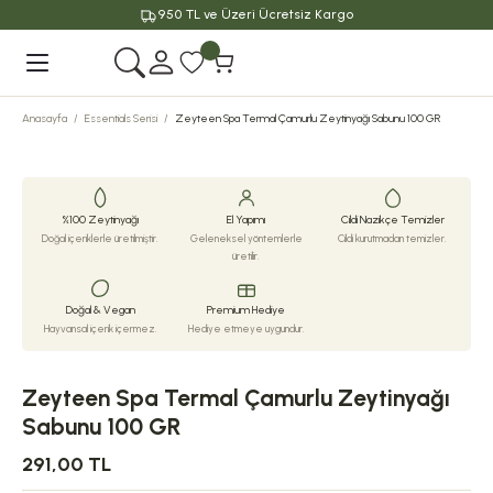
950 TL ve Üzeri Ücretsiz Kargo
Geri Dön
Anasayfa
Essentials Serisi
Zeyteen Spa Termal Çamurlu Zeytinyağı Sabunu 100 GR
%100 Zeytinyağı
El Yapımı
Cildi Nazikçe Temizler
Doğal içeriklerle üretilmiştir.
Geleneksel yöntemlerle
Cildi kurutmadan temizler.
üretilir.
Doğal & Vegan
Premium Hediye
Hayvansal içerik içermez.
Hediye etmeye uygundur.
Zeyteen Spa Termal Çamurlu Zeytinyağı
Sabunu 100 GR
291,00 TL