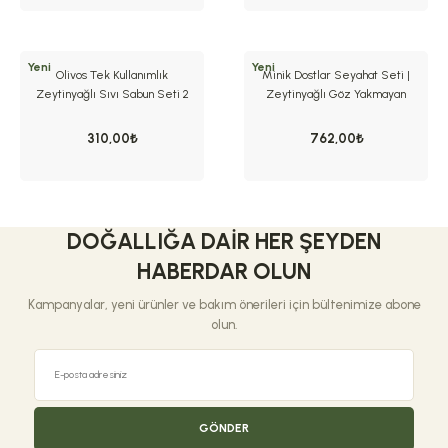
Yeni
Yeni
Olivos Tek Kullanımlık
Minik Dostlar Seyahat Seti |
Zeytinyağlı Sıvı Sabun Seti 2
Zeytinyağlı Göz Yakmayan
ml x 75 Adet, Paraben & Sülfat
Bebek Saç & Vücut Şampuanı
İçermez
(3×89 ml)
310,00₺
762,00₺
DOĞALLIĞA DAIR HER ŞEYDEN
HABERDAR OLUN
Kampanyalar, yeni ürünler ve bakım önerileri için bültenimize abone
olun.
GÖNDER