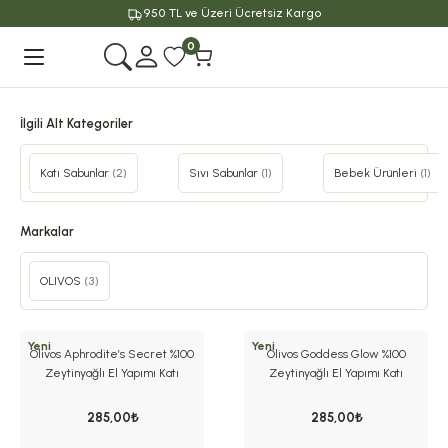
950 TL ve Üzeri Ücretsiz Kargo
Geri Dön
0
İlgili Alt Kategoriler
Katı Sabunlar
(2)
Sıvı Sabunlar
(1)
Bebek Ürünleri
(1)
Markalar
OLIVOS
(3)
Yeni
Yeni
Olivos Aphrodite’s Secret %100
Olivos Goddess Glow %100
Zeytinyağlı El Yapımı Katı
Zeytinyağlı El Yapımı Katı
Sabun, Premium Kutulu, 2×100 g
Sabun, Premium Kutulu, 2×100 g
285,00₺
285,00₺