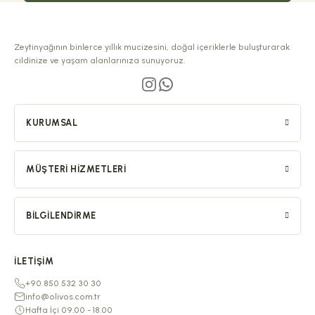
Zeytinyağının binlerce yıllık mucizesini, doğal içeriklerle buluşturarak
cildinize ve yaşam alanlarınıza sunuyoruz.
KURUMSAL
MÜŞTERI HIZMETLERI
BILGILENDIRME
İLETIŞIM
+90 850 532 30 30
info@olivos.com.tr
Hafta İçi 09.00 - 18.00