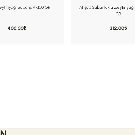
eytinyağı Sabunu 4x100 GR
Ahşap Sabunluklu Zeytinyağı
GR
406,00₺
312,00₺
EN