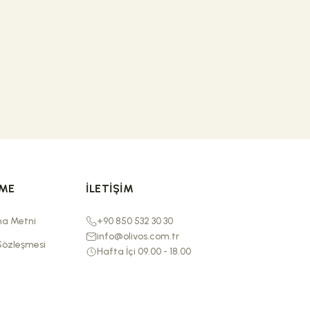
RME
İLETIŞIM
ma Metni
+90 850 532 30 30
info@olivos.com.tr
Sözleşmesi
Hafta İçi 09.00 - 18.00