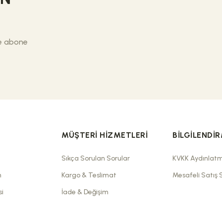
ze abone
MÜŞTERI HIZMETLERI
BILGILENDI
Sıkça Sorulan Sorular
KVKK Aydınlat
n
Kargo & Teslimat
Mesafeli Satış 
si
İade & Değişim