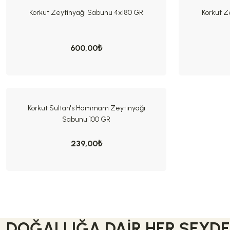
Korkut Zeytinyağı Sabunu 4x180 GR
Korkut Z
600,00₺
Korkut Sultan's Hammam Zeytinyağı
Sabunu 100 GR
239,00₺
DOĞALLIĞA DAIR HER ŞEYD